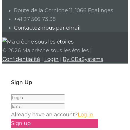
Route de la Corniche 11, 1066 Epalinges
+41 27 566 73 38
Contactez-nous par email
© 2026 Ma crèche sous les étoiles |
Confidentialité
|
Login
|
By GBaSystems
Sign Up
Already have an account?
Log in
Sign up