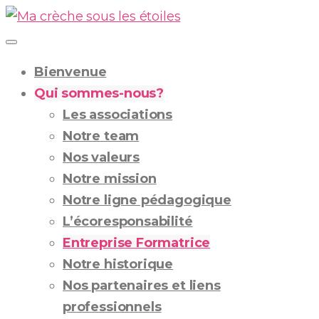
Skip
to
content
Bienvenue
Qui sommes-nous?
Les associations
Notre team
Nos valeurs
Notre mission
Notre ligne pédagogique
L’écoresponsabilité
Entreprise Formatrice
Notre historique
Nos partenaires et liens
professionnels