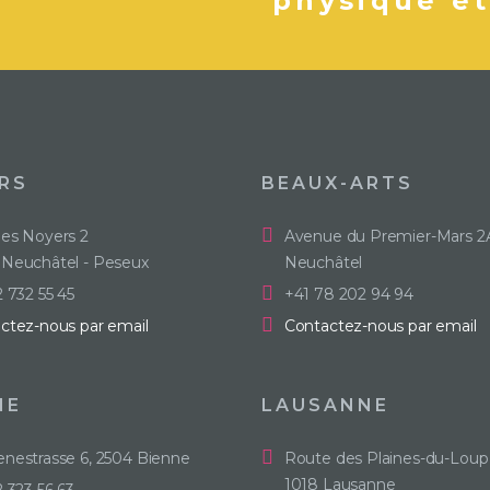
physique et
RS
BEAUX-ARTS
es Noyers 2
Avenue du Premier-Mars 2
Neuchâtel - Peseux
Neuchâtel
2 732 55 45
+41 78 202 94 94
ctez-nous par email
Contactez-nous par email
NE
LAUSANNE
nestrasse 6, 2504 Bienne
Route des Plaines-du-Loup
1018 Lausanne