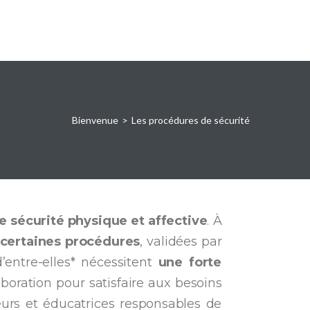
Bienvenue
>
Les procédures de sécurité
te sécurité physique et affective
. À
 certaines procédures
, validées par
Extrafamilial (OSAE), listées ci dessous. Certaines d’entre-elles* nécessitent
une forte
oration pour satisfaire aux besoins
urs et éducatrices responsables de