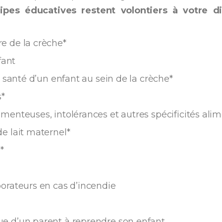
ipes éducatives restent volontiers à votre 
e de la crèche*
fant
e santé d’un enfant au sein de la crèche*
*
menteuses, intolérances et autres spécificités alim
e lait maternel*
*
borateurs en cas d’incendie
ue d’un parent à reprendre son enfant